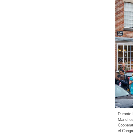
Durante 
Mánchest
Cooperat
el Congr