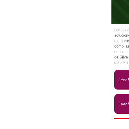
Las coop
solucion
restaura
cómo las
en los c
de Silva
que expl
Leer 
Leer 