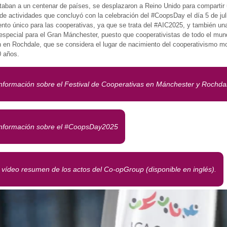
taban a un centenar de países, se desplazaron a Reino Unido para compartir
e actividades que concluyó con la celebración del #CoopsDay el día 5 de jul
to único para las cooperativas, ya que se trata del #AIC2025, y también un
especial para el Gran Mánchester, puesto que cooperativistas de todo el mun
n en Rochdale, que se considera el lugar de nacimiento del cooperativismo m
 años.
nformación sobre el Festival de Cooperativas en Mánchester y Rochda
nformación sobre el #CoopsDay2025
l vídeo resumen de los actos del Co-opGroup (disponible en inglés).