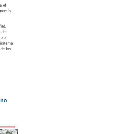
a el
conomía
ña),
s de
ible
 sistema
 de los
ino