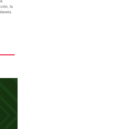
da
ción, la
planeta.