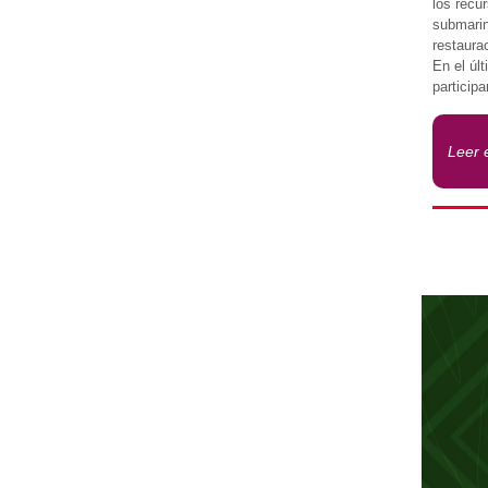
los recu
submarin
restaura
En el úl
particip
Leer 