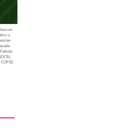
 buscan
ático y
uestran
basada
 Fabíola
 (OCB),
la COP30.