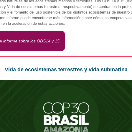
rsos naturales de los ecosistemas marinos y terrestres. Los ODS 14 y 15 (Vi
a y Vida de ecosistemas terrestres, respectivamente) se centran en la protec
ción y el fomento del uso sostenible de los distintos ecosistemas de nuestro 
timo informe puede encontrarse más información sobre cómo las cooperativas
an en la aceleración de estas acciones.
el informe sobre los ODS14 y 15.
Vida de ecosistemas terrestres y vida submarina