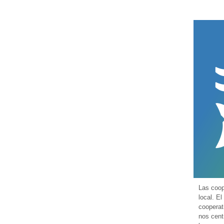
Las coop
local. E
cooperat
nos cent