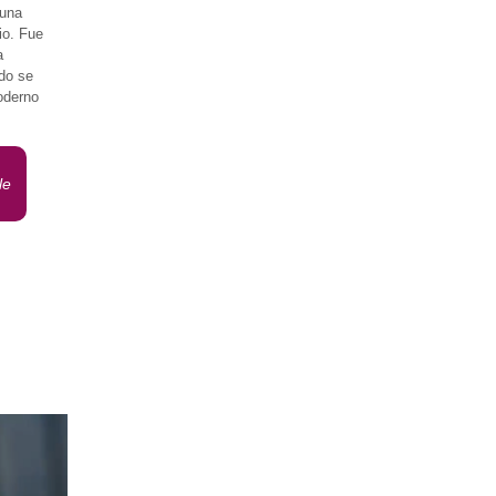
 una
io. Fue
a
do se
oderno
le