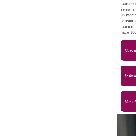
represen
semana d
un momen
ocasión 
reuniero
hace 180
Más i
Más i
Ver e