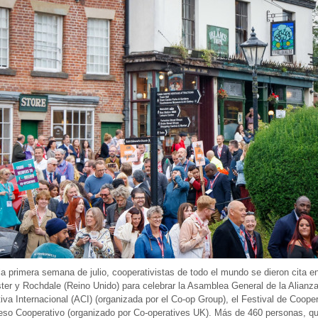
la primera semana de julio, cooperativistas de todo el mundo se dieron cita e
er y Rochdale (Reino Unido) para celebrar la Asamblea General de la Alianz
iva Internacional (ACI) (organizada por el Co-op Group), el Festival de Cooper
eso Cooperativo (organizado por Co-operatives UK). Más de 460 personas, q