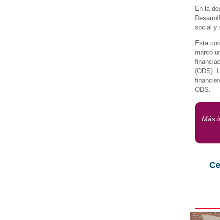
En la dec
Desarrol
social y
Esta con
marcó un
financia
(ODS). L
financie
ODS.
Más i
Ce