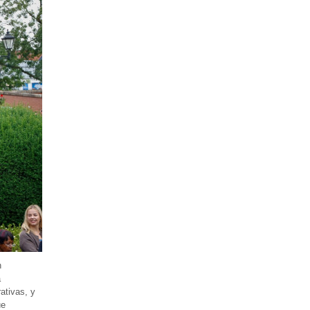
n
a
ativas, y
ue